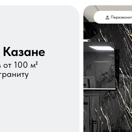
Перезвонит
 Казане
 от 100 м²
граниту