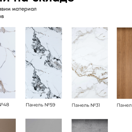
авим материал
ов